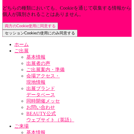
どちらの種類においても、Cookieを通じて収集する情報から
個人が識別されることはありません。
両方のCookie使用に同意する
セッションCookieの使用にのみ同意する
ホーム
ご出展
基本情報
出展者の声
ご出展案内・準備
会場アクセス・
現地情報
出展ブランド
データベース
同時開催メッセ
お問い合わせ
BEAUTY公式
ウェブサイト（英語）
ご来場
基本情報