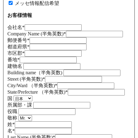
メッセ情報配信希望
お客様情報
会社名
*
Company Name (半角英数)
*
郵便番号
*
都道府県
*
市区郡
*
番地
*
建物名
Building name（半角英数)
Street (半角英数)
*
City/Ward （半角英数)
*
State/Prefecture （半角英数)
*
国
所属部・課
役職
敬称
姓
*
名
*
Last Name (半角英数)
*