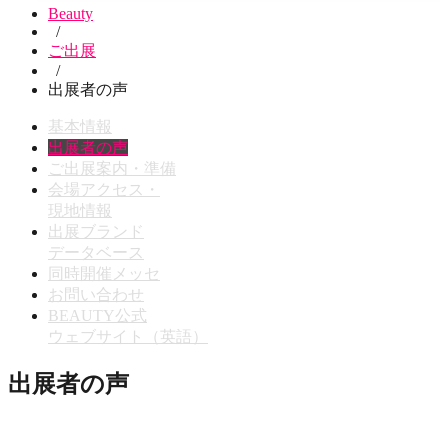
Beauty
/
ご出展
/
出展者の声
基本情報
出展者の声
ご出展案内・準備
会場アクセス・
現地情報
出展ブランド
データベース
同時開催メッセ
お問い合わせ
BEAUTY公式
ウェブサイト（英語）
出展者の声