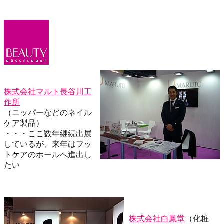
株式会社マルト長谷川工
作所
（ニッパーなどのネイル
ケア製品）
・・・ここ数年継続出展
しているが、来年はフッ
トケアのホールへ進出し
たい
株式会社白鳳堂
（化粧