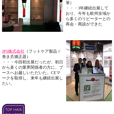
筆）
・・・3年継続出展して
おり、今年も欧州全域か
ら多くのリピーターとの
再会・商談ができた
JPS株式会社
（フットケア製品 //
巻き爪矯正器）
・・・今回初出展だったが、初日
から多くの業界関係者の方に、ブ
ースへお越しいただいた。CEマ
ークを取得し、来年も継続出展し
たい。