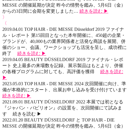
MESSE の開催延期が決定
昨今の情勢を鑑み、5月6日（金）
からの3日間に会期を変更しました…
続きを読む ▶
〉
〈
2019.04.01
TOP HAIR - DIE MESSE Düsseldorf 2019 ファイナ
ル・レポート
第15回目となった本年開催に、450超の企業・
ブランドが、40,000もの業界関係者と活発な商談を展開、併
催のショー、会議、ワークショップも活況を呈し、成功裡に
終了
続きを読む ▶
2019.04.05
BEAUTY DÜSSELDORF 2019 ファイナル・レポ
ート
史上最多の来場数を記録、展示製品はもとより、併催
の各種プログラムに対しても、高評価を獲得
続きを読む
▶
2023.05.03
TOP HAIR - DIE MESSE 2024
次回開催に向け、準
備が本格的にスタート、出展お申し込みを受け付けています
続きを読む ▶
2021.09.01
BEAUTY DÜSSELDORF 2022
本展では初となる
『ジャパン・パビリオン』の設置を、次回開催にて試みま
す
続きを読む ▶
2022.01.20
BEAUTY DÜSSELDORF と TOP HAIR - DIE
MESSE の開催延期が決定
昨今の情勢を鑑み、5月6日（金）