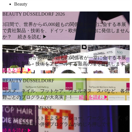
Beauty
BEAUTY DÜSSELDORF 2026
3日間で、世界から45,000超もの関係者が一堂に会する本展
で貴社製品・技術を、ドイツ・欧州で効果的に発信しません
か？
続きを読む ▶
TOP HAIR - DIE MESSE 2026
2日間で、世界から27,000超もの関係者が一堂に会する本展
は、貴社製品・技術をアピールする最高の場を提供します
続きを読む ▶
BEAUTY DÜSSELDORF
コスメ、ネイル、フットケア、ウェルネス、スパなど、各分
野ごとのプログラムが大充実！！
続きを読む ▶
TOP HAIR - DIE MESSE
トップスタイリストによるヘアショー、ワークショップ、会
議など、興味深い併催プログラムがめじろ押しです！！
続きを読む ▶