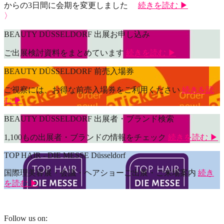
からの3日間に会期を変更しました
続きを読む ▶
〉
BEAUTY DÜSSELDORF 出展お申し込み
ご出展検討資料をまとめています
続きを読む ▶
BEAUTY DÜSSELDORF 前売入場券
ご視察には、お得な前売入場券をご利用ください
続きを読
む ▶
BEAUTY DÜSSELDORF 出展者・ブランド検索
1,100もの出展者・ブランドの情報をチェック
続きを読む ▶
TOP HAIR - DIE MESSE Düsseldorf
国際理美容展・会議・ヘアショーご出展・ご来場案内
続き
を読む ▶
Follow us on: