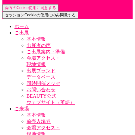
両方のCookie使用に同意する
セッションCookieの使用にのみ同意する
ホーム
ご出展
基本情報
出展者の声
ご出展案内・準備
会場アクセス・
現地情報
出展ブランド
データベース
同時開催メッセ
お問い合わせ
BEAUTY公式
ウェブサイト（英語）
ご来場
基本情報
前売入場券
会場アクセス・
現地情報