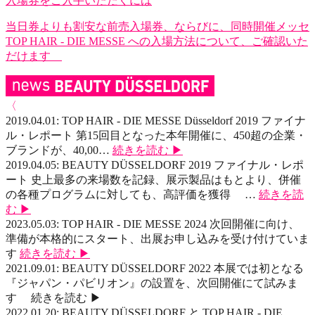
入場券をご入手いただくには
当日券よりも割安な前売入場券、ならびに、同時開催メッセ
TOP HAIR - DIE MESSE への入場方法について、ご確認いた
だけます
〈
2019.04.01:
TOP HAIR - DIE MESSE Düsseldorf 2019 ファイナ
ル・レポート
第15回目となった本年開催に、450超の企業・
ブランドが、40,00…
続きを読む ▶
2019.04.05:
BEAUTY DÜSSELDORF 2019 ファイナル・レポ
ート
史上最多の来場数を記録、展示製品はもとより、併催
の各種プログラムに対しても、高評価を獲得
…
続きを読
む ▶
2023.05.03:
TOP HAIR - DIE MESSE 2024
次回開催に向け、
準備が本格的にスタート、出展お申し込みを受け付けていま
す
続きを読む ▶
2021.09.01:
BEAUTY DÜSSELDORF 2022
本展では初となる
『ジャパン・パビリオン』の設置を、次回開催にて試みま
す
続きを読む ▶
2022.01.20:
BEAUTY DÜSSELDORF と TOP HAIR - DIE