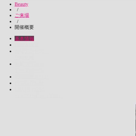
Beauty
/
ご来場
/
開催概要
基本情報
前売入場券
会場アクセス・
現地情報
出展ブランド
データベース
同時開催メッセ
お問い合わせ
BEAUTY公式
ウェブサイト（英語）