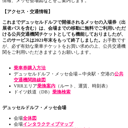
情報、メッセ会場図などをご案内します。
【アクセス・交通情報】
これまでデュッセルドルフで開催されるメッセの入場券（出
展者パスを含む）は、会場までの移動に無料でご利用いただ
ける公共交通機関チケットとしても機能しておりましたが、
このサービスは2021年末をもって終了しました。
お手数です
が、必ず有効な乗車チケットをお買い求めの上、公共交通機
関をご利用いただきますようお願いします。
乗車券購入方法
デュッセルドルフ・メッセ会場⇔中央駅・空港の
公共
交通機関路線図
VRRエリア
乗換案内
（ルート、運賃、時刻表）
ドイツ鉄道（DB）
乗換検索
デュッセルドルフ・メッセ会場
会場
全体図
会場
インタラクティブマップ