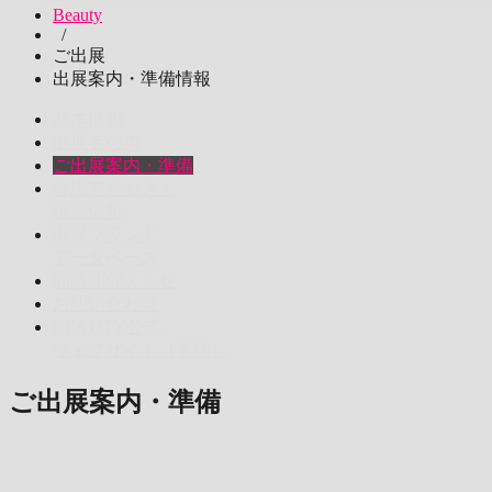
Beauty
/
ご出展
出展案内・準備情報
基本情報
出展者の声
ご出展案内・準備
会場アクセス・
現地情報
出展ブランド
データベース
同時開催メッセ
お問い合わせ
BEAUTY公式
ウェブサイト（英語）
ご出展案内・準備