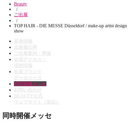
Beauty
/
ご出展
/
TOP HAIR - DIE MESSE Düsseldorf / make-up artist design
show
基本情報
出展者の声
ご出展案内・準備
会場アクセス・
現地情報
出展ブランド
データベース
同時開催メッセ
お問い合わせ
BEAUTY公式
ウェブサイト（英語）
同時開催メッセ